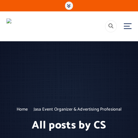
S
k
i
p
Mencerdaskan, Membangun, Memberdayakan, Solusi Media &
t
Komunikasi Terpercaya
o
c
o
n
t
e
n
t
Home
Jasa Event Organizer & Advertising Profesional
All posts by CS