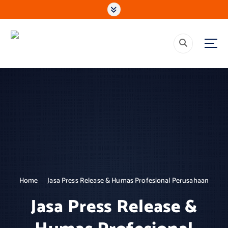
S
k
i
p
Mencerdaskan, Membangun, Memberdayakan, Solusi Media &
t
Komunikasi Terpercaya
o
c
o
n
t
e
n
t
Home
Jasa Press Release & Humas Profesional Perusahaan
Jasa Press Release &