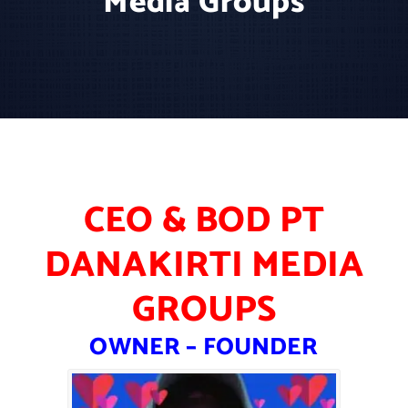
Media Groups
CEO & BOD PT
DANAKIRTI MEDIA
GROUPS
OWNER – FOUNDER